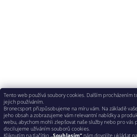
Tento web používá soubory cookies. Dalším procházením to
jejich používáním.
Bronecsport přizpůsobujeme na míru vám. Na základě vaš
jeho obsah a zobrazujeme vám relevantní nabídky a produk
webu, abychom mohli zlepšovat naše služby nebo pro vás p
docilujeme užíváním souborů cookies.
Kliknutím na tlačítko
„Souhlasím“
nám dovolíte ukládat n