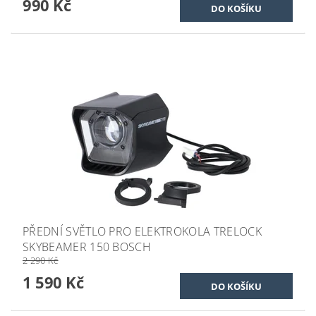
990 Kč
PŘEDNÍ SVĚTLO PRO ELEKTROKOLA TRELOCK
SKYBEAMER 150 BOSCH
2 290 Kč
1 590 Kč