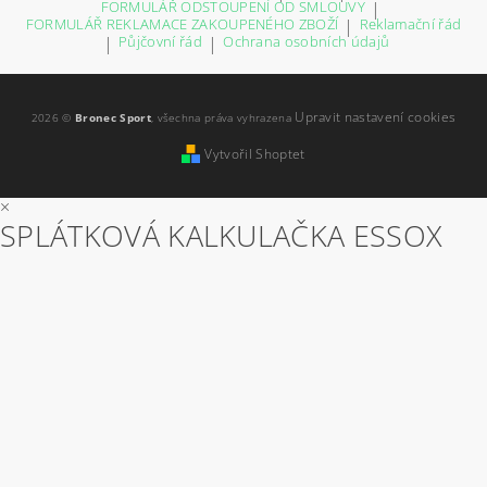
FORMULÁŘ ODSTOUPENÍ OD SMLOUVY
|
FORMULÁŘ REKLAMACE ZAKOUPENÉHO ZBOŽÍ
|
Reklamační řád
|
Půjčovní řád
|
Ochrana osobních údajů
Upravit nastavení cookies
2026 ©
Bronec Sport
, všechna práva vyhrazena
Vytvořil Shoptet
×
SPLÁTKOVÁ KALKULAČKA ESSOX