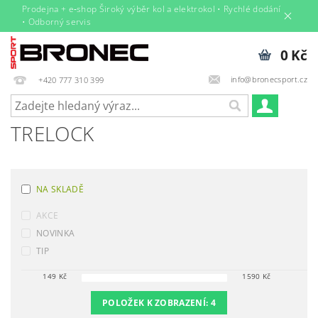
Prodejna + e‑shop Široký výběr kol a elektrokol • Rychlé dodání
• Odborný servis
0 Kč
info@bronecsport.cz
+420 777 310 399
TRELOCK
NA SKLADĚ
AKCE
NOVINKA
TIP
149
Kč
1590
Kč
POLOŽEK K ZOBRAZENÍ:
4