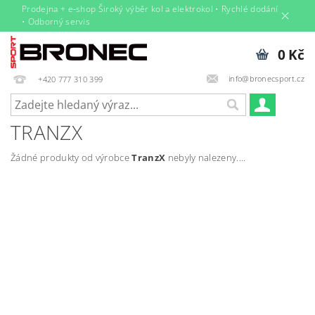
Prodejna + e‑shop Široký výběr kol a elektrokol • Rychlé dodání
• Odborný servis
0 Kč
info@bronecsport.cz
+420 777 310 399
TRANZX
Žádné produkty od výrobce
TranzX
nebyly nalezeny....