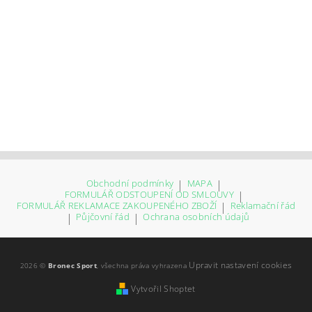
Obchodní podmínky
|
MAPA
|
FORMULÁŘ ODSTOUPENÍ OD SMLOUVY
|
FORMULÁŘ REKLAMACE ZAKOUPENÉHO ZBOŽÍ
|
Reklamační řád
|
Půjčovní řád
|
Ochrana osobních údajů
Upravit nastavení cookies
2026 ©
Bronec Sport
, všechna práva vyhrazena
Vytvořil Shoptet