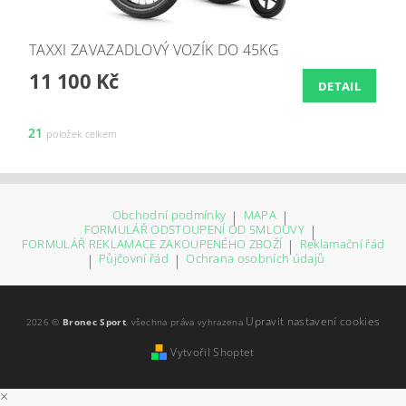
TAXXI ZAVAZADLOVÝ VOZÍK DO 45KG
11 100 Kč
DETAIL
21
položek celkem
Obchodní podmínky
|
MAPA
|
FORMULÁŘ ODSTOUPENÍ OD SMLOUVY
|
FORMULÁŘ REKLAMACE ZAKOUPENÉHO ZBOŽÍ
|
Reklamační řád
|
Půjčovní řád
|
Ochrana osobních údajů
Upravit nastavení cookies
2026 ©
Bronec Sport
, všechna práva vyhrazena
Vytvořil Shoptet
×