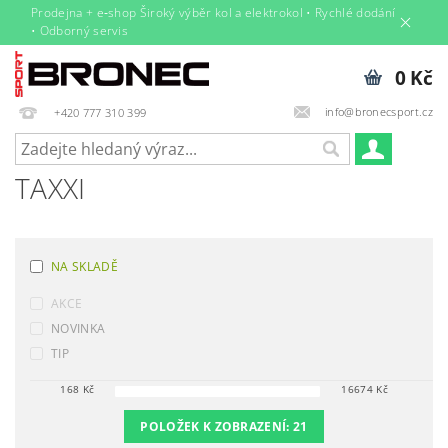
Prodejna + e‑shop Široký výběr kol a elektrokol • Rychlé dodání
• Odborný servis
0 Kč
info@bronecsport.cz
+420 777 310 399
TAXXI
NA SKLADĚ
AKCE
NOVINKA
TIP
168
Kč
16674
Kč
POLOŽEK K ZOBRAZENÍ:
21