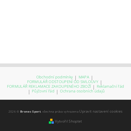
Obchodní podmínky
|
MAPA
|
FORMULÁŘ ODSTOUPENÍ OD SMLOUVY
|
FORMULÁŘ REKLAMACE ZAKOUPENÉHO ZBOŽÍ
|
Reklamační řád
|
Půjčovní řád
|
Ochrana osobních údajů
Upravit nastavení cookies
2026 ©
Bronec Sport
, všechna práva vyhrazena
Vytvořil Shoptet