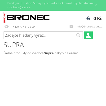
Prodejna + e‑shop Široký výběr kol a elektrokol • Rychlé dodání
• Odborný servis
0 Kč
info@bronecsport.cz
+420 777 310 399
SUPRA
Žádné produkty od výrobce
Supra
nebyly nalezeny....