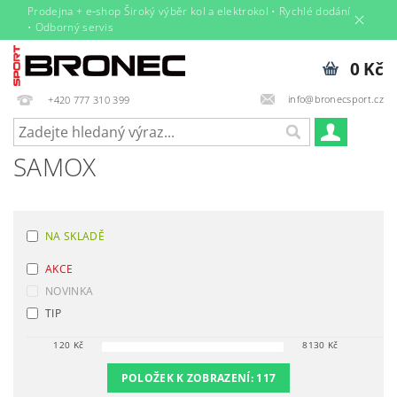
Prodejna + e‑shop Široký výběr kol a elektrokol • Rychlé dodání
• Odborný servis
0 Kč
info@bronecsport.cz
+420 777 310 399
SAMOX
NA SKLADĚ
AKCE
NOVINKA
TIP
120
Kč
8130
Kč
POLOŽEK K ZOBRAZENÍ:
117