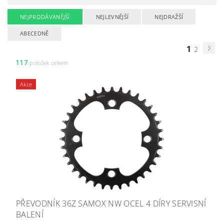
NEJPRODÁVANĚJŠÍ
NEJLEVNĚJŠÍ
NEJDRAŽŠÍ
ABECEDNĚ
1
2
117
položek celkem
Akce
PŘEVODNÍK 36Z SAMOX NW OCEL 4 DÍRY SERVISNÍ
BALENÍ