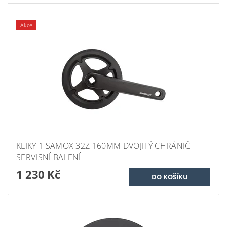
Akce
KLIKY 1 SAMOX 32Z 160MM DVOJITÝ CHRÁNIČ
SERVISNÍ BALENÍ
1 230 Kč