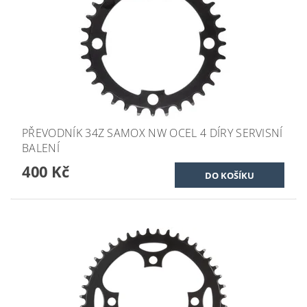
PŘEVODNÍK 34Z SAMOX NW OCEL 4 DÍRY SERVISNÍ
BALENÍ
400 Kč