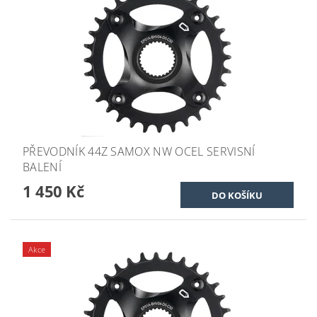
PŘEVODNÍK 44Z SAMOX NW OCEL SERVISNÍ
BALENÍ
1 450 Kč
Akce