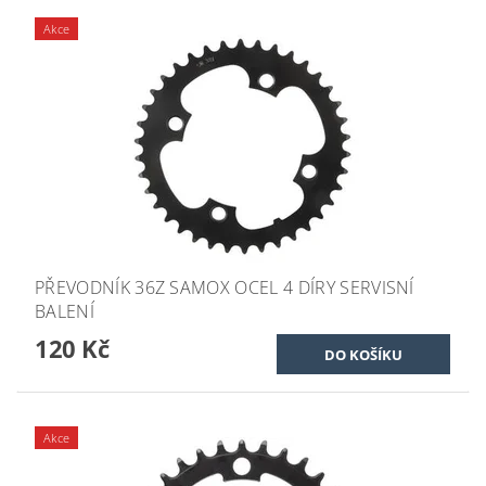
Akce
PŘEVODNÍK 36Z SAMOX OCEL 4 DÍRY SERVISNÍ
BALENÍ
120 Kč
Akce