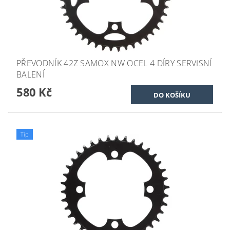
PŘEVODNÍK 42Z SAMOX NW OCEL 4 DÍRY SERVISNÍ
BALENÍ
580 Kč
Tip