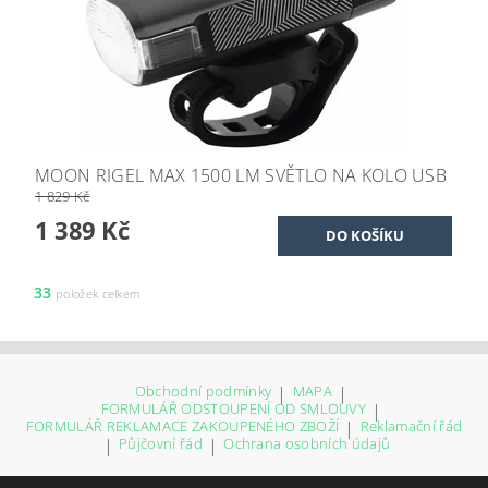
MOON RIGEL MAX 1500 LM SVĚTLO NA KOLO USB
1 829 Kč
1 389 Kč
33
položek celkem
Obchodní podmínky
|
MAPA
|
FORMULÁŘ ODSTOUPENÍ OD SMLOUVY
|
FORMULÁŘ REKLAMACE ZAKOUPENÉHO ZBOŽÍ
|
Reklamační řád
|
Půjčovní řád
|
Ochrana osobních údajů