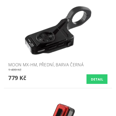
MOON MX-HM, PŘEDNÍ, BARVA ČERNÁ
1 499 Kč
779 Kč
DETAIL