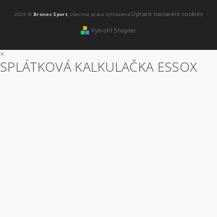
Upravit nastavení cookies
2026 ©
Bronec Sport
, všechna práva vyhrazena
Vytvořil Shoptet
×
SPLÁTKOVÁ KALKULAČKA ESSOX