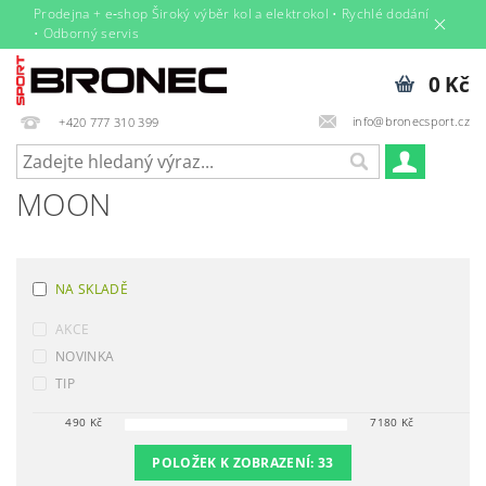
Prodejna + e‑shop Široký výběr kol a elektrokol • Rychlé dodání
• Odborný servis
0 Kč
info@bronecsport.cz
+420 777 310 399
MOON
NA SKLADĚ
AKCE
NOVINKA
TIP
490
Kč
7180
Kč
POLOŽEK K ZOBRAZENÍ:
33