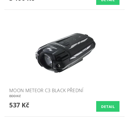
MOON METEOR C3 BLACK PŘEDNÍ
800 Kč
537 Kč
DETAIL