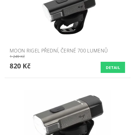
MOON RIGEL PŘEDNÍ, ČERNÉ 700 LUMENŮ
1 249 Kč
820 Kč
DETAIL