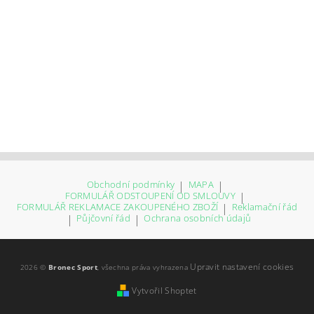
Obchodní podmínky
|
MAPA
|
FORMULÁŘ ODSTOUPENÍ OD SMLOUVY
|
FORMULÁŘ REKLAMACE ZAKOUPENÉHO ZBOŽÍ
|
Reklamační řád
|
Půjčovní řád
|
Ochrana osobních údajů
Upravit nastavení cookies
2026 ©
Bronec Sport
, všechna práva vyhrazena
Vytvořil Shoptet