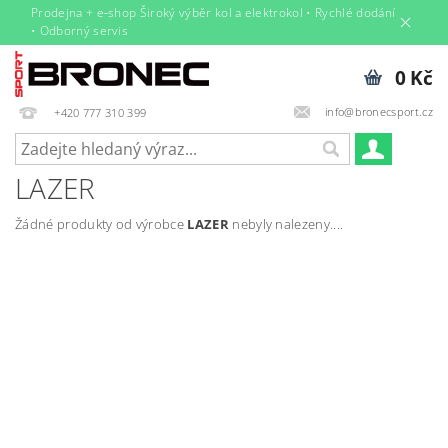
Prodejna + e‑shop Široký výběr kol a elektrokol • Rychlé dodání
• Odborný servis
0 Kč
info@bronecsport.cz
+420 777 310 399
LAZER
Žádné produkty od výrobce
LAZER
nebyly nalezeny....