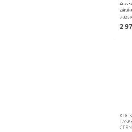
Značk
Záruka
3 325 
2 9
KLIC
TAŠKA
ČER