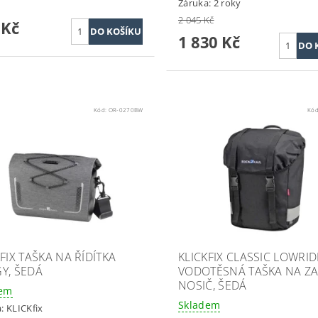
Záruka: 2 roky
2 045 Kč
 Kč
1 830 Kč
Kód:
OR-0270BW
Kó
FIX TAŠKA NA ŘÍDÍTKA
KLICKFIX CLASSIC LOWRI
Y, ŠEDÁ
VODOTĚSNÁ TAŠKA NA Z
NOSIČ, ŠEDÁ
dem
Skladem
a:
KLICKfix