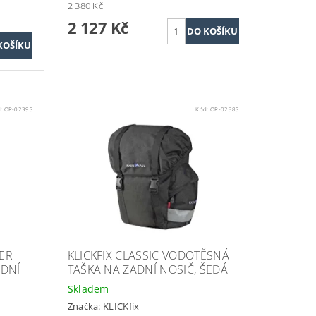
2 380 Kč
2 127 Kč
d:
OR-0239S
Kód:
OR-0238S
DER
KLICKFIX CLASSIC VODOTĚSNÁ
ADNÍ
TAŠKA NA ZADNÍ NOSIČ, ŠEDÁ
Skladem
Značka:
KLICKfix