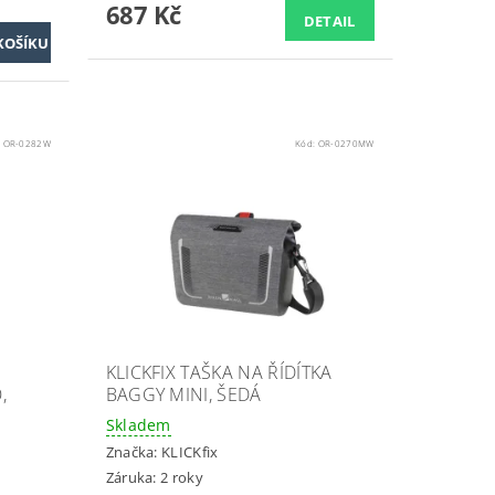
687 Kč
DETAIL
:
OR-0282W
Kód:
OR-0270MW
KLICKFIX TAŠKA NA ŘÍDÍTKA
,
BAGGY MINI, ŠEDÁ
Skladem
Značka:
KLICKfix
Záruka: 2 roky