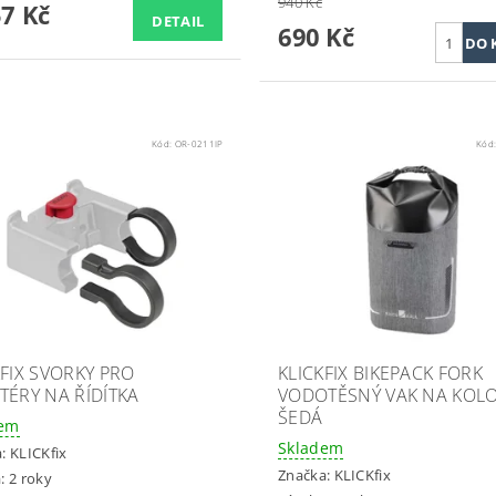
940 Kč
57 Kč
DETAIL
690 Kč
Kód:
OR-0211IP
Kód
KFIX SVORKY PRO
KLICKFIX BIKEPACK FORK
TÉRY NA ŘÍDÍTKA
VODOTĚSNÝ VAK NA KOLO
ŠEDÁ
dem
Skladem
a:
KLICKfix
Značka:
KLICKfix
: 2 roky