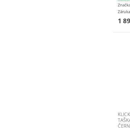
Značk
Záruka
1 8
KLIC
TAŠK
ČER