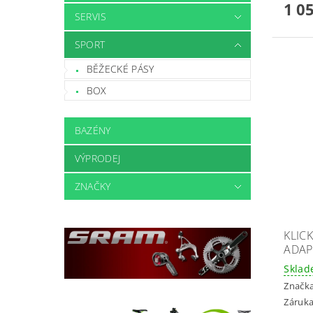
1 0
SERVIS
SPORT
BĚŽECKÉ PÁSY
BOX
BAZÉNY
VÝPRODEJ
ZNAČKY
KLIC
ADAP
Skla
Značk
Záruka