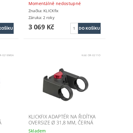
Momentálně nedostupné
Značka:
KLICKfix
Záruka: 2 roky
3 069 Kč
R-0218WSA
Kód:
OR-0211O
KLICKFIX ADAPTÉR NA ŘIDÍTKA
Á
OVERSIZE Ø 31,8 MM, ČERNÁ
Skladem