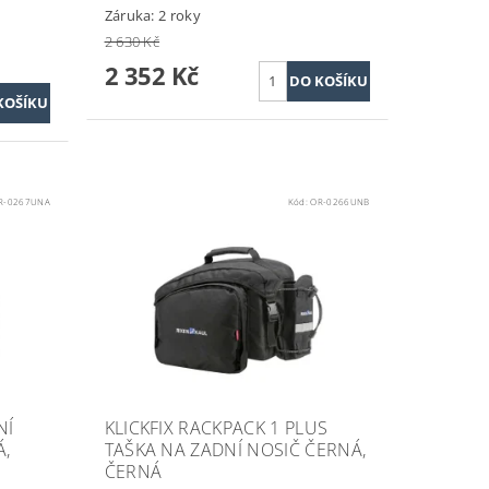
Záruka: 2 roky
2 630 Kč
2 352 Kč
R-0267UNA
Kód:
OR-0266UNB
NÍ
KLICKFIX RACKPACK 1 PLUS
Á,
TAŠKA NA ZADNÍ NOSIČ ČERNÁ,
ČERNÁ