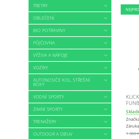
TRETRY
NEJPR
OBLEČENÍ
BIO POTRAVINY
PŮJČOVNA
VÝŽIVA A NÁPOJE
VOZÍKY
AUTONOSIČE KOL, STŘEŠNÍ
BOXY
KLICK
VODNÍ SPORTY
FUNB
ZIMNÍ SPORTY
Skla
Značk
TRENAŽERY
Záruka
1 300 
OUTDOOR A OBUV