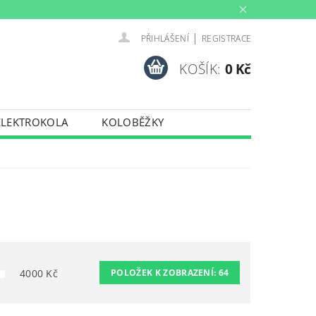
|
PŘIHLÁŠENÍ
REGISTRACE
KOŠÍK:
0 Kč
ELEKTROKOLA
KOLOBĚŽKY
INY
PŮJČOVNA
PORTY
TRENAŽERY
4000
Kč
POLOŽEK K ZOBRAZENÍ:
64