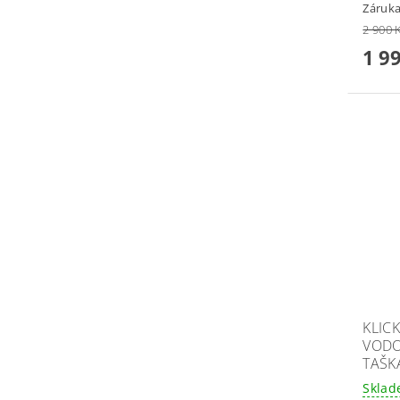
Záruka
2 900 
1 9
KLIC
VODO
TAŠKA
Skla