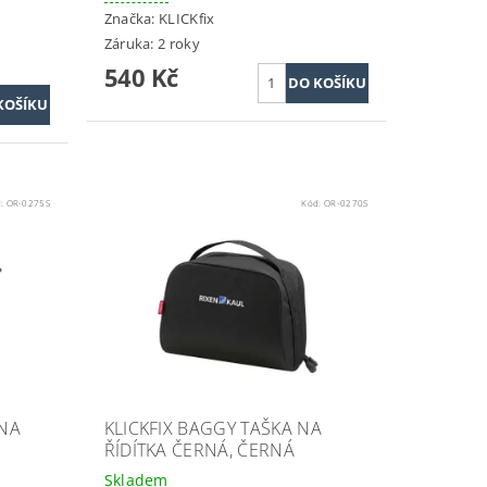
Značka:
KLICKfix
Záruka: 2 roky
540 Kč
d:
OR-0275S
Kód:
OR-0270S
 NA
KLICKFIX BAGGY TAŠKA NA
ŘÍDÍTKA ČERNÁ, ČERNÁ
Skladem