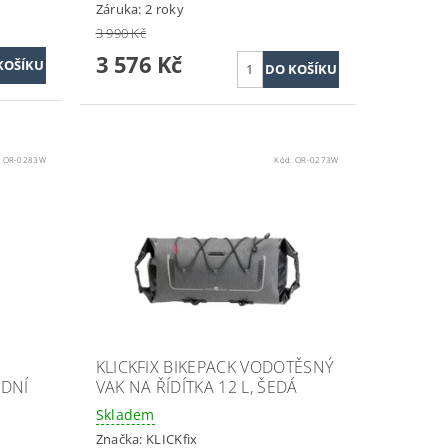
Záruka: 2 roky
3 990 Kč
3 576 Kč
:
OR-0283W
Kód:
OR-0273W
KLICKFIX BIKEPACK VODOTĚSNÝ
ADNÍ
VAK NA ŘÍDÍTKA 12 L, ŠEDÁ
Skladem
Značka:
KLICKfix