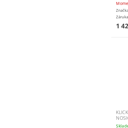
Mome
Značk
Záruka
1 4
KLICK
NOSI
Skla