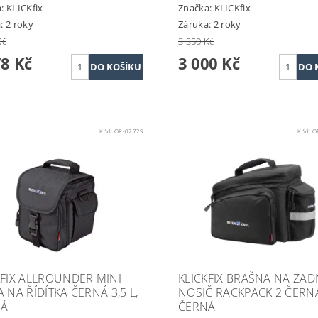
a:
KLICKfix
Značka:
KLICKfix
: 2 roky
Záruka: 2 roky
Kč
3 350 Kč
78 Kč
3 000 Kč
Kód:
OR-0272S
Kód:
O
KFIX ALLROUNDER MINI
KLICKFIX BRAŠNA NA ZAD
 NA ŘÍDÍTKA ČERNÁ 3,5 L,
NOSIČ RACKPACK 2 ČERN
NÁ
ČERNÁ