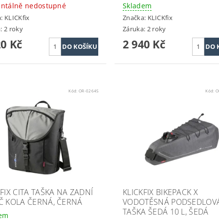
ntálně nedostupné
Skladem
a:
KLICKfix
Značka:
KLICKfix
: 2 roky
Záruka: 2 roky
20 Kč
2 940 Kč
Kód:
OR-0264S
Kód:
O
FIX CITA TAŠKA NA ZADNÍ
KLICKFIX BIKEPACK X
Č KOLA ČERNÁ, ČERNÁ
VODOTĚSNÁ PODSEDLOV
TAŠKA ŠEDÁ 10 L, ŠEDÁ
dem