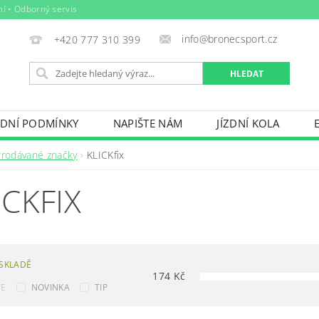
ní • Odborný servis
info@bronecsport.cz
+420 777 310 399
DNÍ PODMÍNKY
NAPIŠTE NÁM
JÍZDNÍ KOLA
DOPLŇKY
TRETRY
OBLEČENÍ
BIO POTRAV
Prodávané značky
KLICKfix
IČE KOL, STŘEŠNÍ BOXY
VODNÍ SPORTY
ZIMNÍ S
ICKFIX
BAZÉNY
VÝPRODEJ
PŮJČOVNÍ ŘÁD
SKLADĚ
174
Kč
CE
NOVINKA
TIP