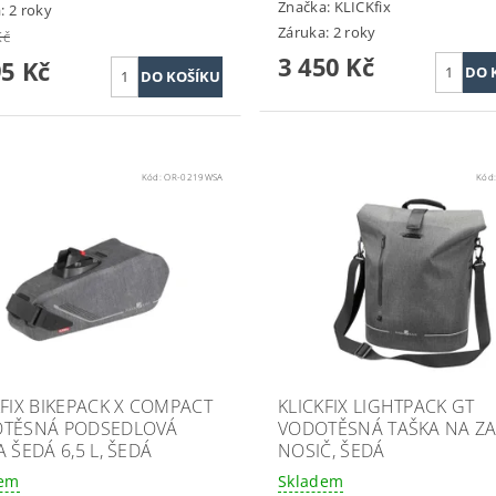
Značka:
KLICKfix
: 2 roky
Záruka: 2 roky
Kč
3 450 Kč
95 Kč
Kód:
OR-0219WSA
Kód
KFIX BIKEPACK X COMPACT
KLICKFIX LIGHTPACK GT
TĚSNÁ PODSEDLOVÁ
VODOTĚSNÁ TAŠKA NA Z
 ŠEDÁ 6,5 L, ŠEDÁ
NOSIČ, ŠEDÁ
dem
Skladem