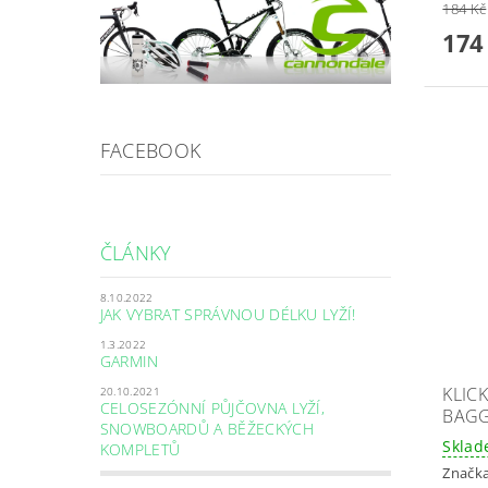
184 Kč
174
FACEBOOK
ČLÁNKY
8.10.2022
JAK VYBRAT SPRÁVNOU DÉLKU LYŽÍ!
1.3.2022
GARMIN
KLICK
20.10.2021
CELOSEZÓNNÍ PŮJČOVNA LYŽÍ,
BAGG
SNOWBOARDŮ A BĚŽECKÝCH
Skla
KOMPLETŮ
Značk