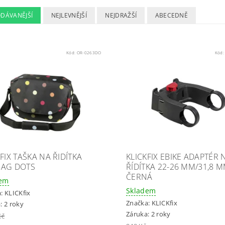
ODÁVANĚJŠÍ
NEJLEVNĚJŠÍ
NEJDRAŽŠÍ
ABECEDNĚ
Kód:
OR-0263DO
Kód
FIX TAŠKA NA ŘIDÍTKA
KLICKFIX EBIKE ADAPTÉR 
AG DOTS
ŘÍDÍTKA 22-26 MM/31,8 M
ČERNÁ
dem
Skladem
a:
KLICKfix
Značka:
KLICKfix
: 2 roky
Záruka: 2 roky
Kč