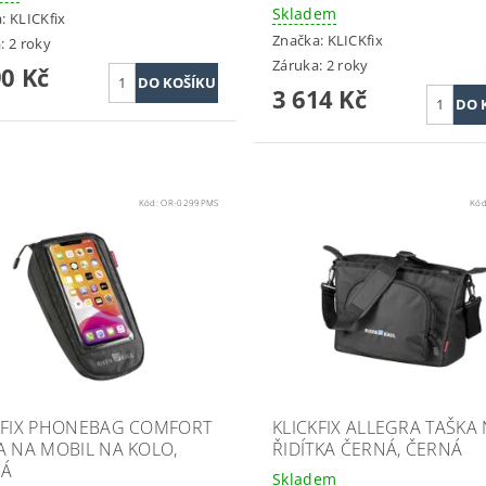
Skladem
a:
KLICKfix
Značka:
KLICKfix
: 2 roky
Záruka: 2 roky
90 Kč
3 614 Kč
Kód:
OR-0299PMS
Kó
KFIX PHONEBAG COMFORT
KLICKFIX ALLEGRA TAŠKA
A NA MOBIL NA KOLO,
ŘIDÍTKA ČERNÁ, ČERNÁ
NÁ
Skladem