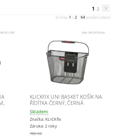
1
2
1
2
64
Stránka
z
-
položek celkem
:
OR-0211EB
Kód:
OR-0397KLIK
NA
KLICKFIX UNI BASKET KOŠÍK NA
M,
ŘÍDÍTKA ČERNÝ, ČERNÁ
Skladem
Značka:
KLICKfix
Záruka: 2 roky
785 Kč