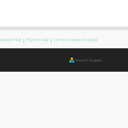
klamační řád
|
Půjčovní řád
|
Ochrana osobních údajů
Vytvořil Shoptet