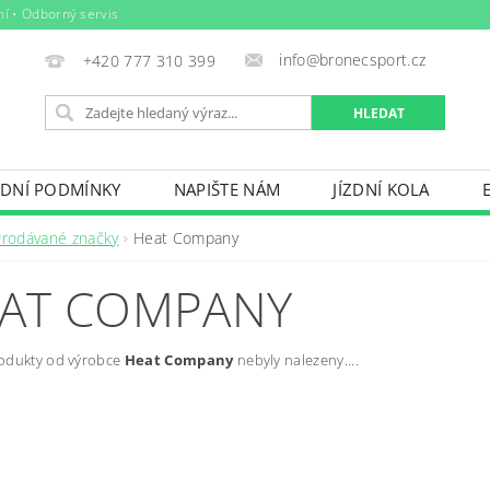
ní • Odborný servis
info@bronecsport.cz
+420 777 310 399
DNÍ PODMÍNKY
NAPIŠTE NÁM
JÍZDNÍ KOLA
DOPLŇKY
TRETRY
OBLEČENÍ
BIO POTRAV
Prodávané značky
Heat Company
IČE KOL, STŘEŠNÍ BOXY
VODNÍ SPORTY
ZIMNÍ S
AT COMPANY
BAZÉNY
VÝPRODEJ
PŮJČOVNÍ ŘÁD
odukty od výrobce
Heat Company
nebyly nalezeny....