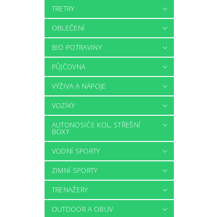
TRETRY
OBLEČENÍ
BIO POTRAVINY
PŮJČOVNA
VÝŽIVA A NÁPOJE
VOZÍKY
AUTONOSIČE KOL, STŘEŠNÍ
BOXY
VODNÍ SPORTY
ZIMNÍ SPORTY
TRENAŽERY
OUTDOOR A OBUV