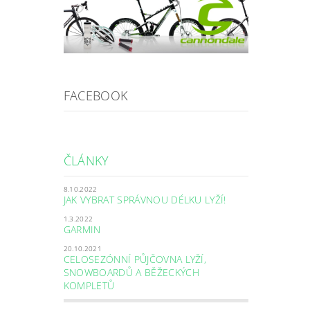
FACEBOOK
ČLÁNKY
8.10.2022
JAK VYBRAT SPRÁVNOU DÉLKU LYŽÍ!
1.3.2022
GARMIN
20.10.2021
CELOSEZÓNNÍ PŮJČOVNA LYŽÍ,
SNOWBOARDŮ A BĚŽECKÝCH
KOMPLETŮ