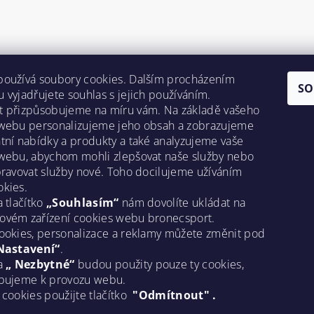
používá soubory cookies. Dalším procházením
SO
 vyjadřujete souhlas s jejich používáním.
t přizpůsobujeme na míru vám. Na základě vašeho
 webu personalizujeme jeho obsah a zobrazujeme
tní nabídky a produkty a také analyzujeme vaše
webu, abychom mohli zlepšovat naše služby nebo
pravovat služby nové. Toho docilujeme užíváním
kies.
a tlačítko
„Souhlasím“
nám dovolíte ukládat na
ovém zařízení cookies webu bronecsport.
ookies, personalizace a reklamy můžete změnit pod
Nastavení“
.
na
„ Nezbytné“
budou použity pouze ty cookies,
ebujeme k provozu webu.
 cookies použijte tlačítko
"Odmítnout" .