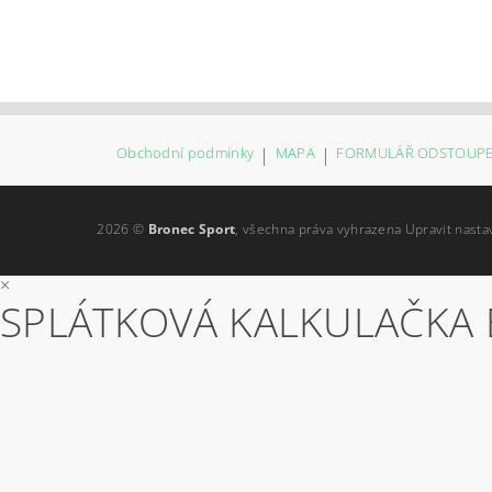
Obchodní podmínky
|
MAPA
|
FORMULÁŘ ODSTOUPE
2026 ©
Bronec Sport
, všechna práva vyhrazena
Upravit nasta
×
SPLÁTKOVÁ KALKULAČKA 