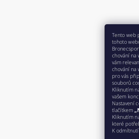
Tento web 
tohoto webu
Bronecspor
chování na
vám relevan
chování na 
pro vás při
souborů coo
Kliknutím n
vašem konc
Nastavení c
tlačítkem
„
Kliknutím 
které potř
K odmítnutí