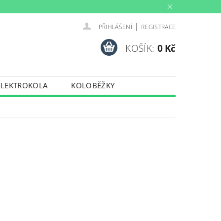
|
PŘIHLÁŠENÍ
REGISTRACE
KOŠÍK:
0 Kč
ELEKTROKOLA
KOLOBĚŽKY
INY
PŮJČOVNA
PORTY
TRENAŽERY