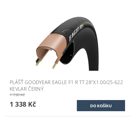
PLÁŠŤ GOODYEAR EAGLE F1 R TT 28"X1.00/25-622
KEVLAR ČERNÝ
1 730 Kč
1 338 Kč