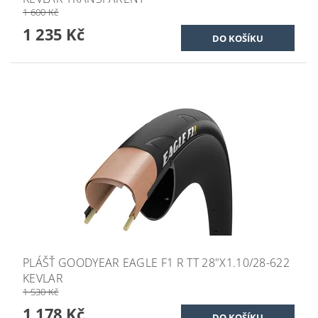
1 600 Kč
1 235 Kč
PLÁŠŤ GOODYEAR EAGLE F1 R TT 28"X1.10/28-622
KEVLAR
1 530 Kč
1 178 Kč