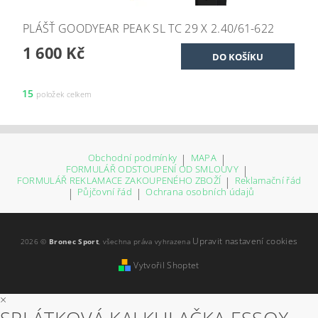
PLÁŠŤ GOODYEAR PEAK SL TC 29 X 2.40/61-622
1 600 Kč
15
položek celkem
Obchodní podmínky
|
MAPA
|
FORMULÁŘ ODSTOUPENÍ OD SMLOUVY
|
FORMULÁŘ REKLAMACE ZAKOUPENÉHO ZBOŽÍ
|
Reklamační řád
|
Půjčovní řád
|
Ochrana osobních údajů
Upravit nastavení cookies
2026 ©
Bronec Sport
, všechna práva vyhrazena
Vytvořil Shoptet
×