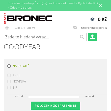
Prodejna + e‑shop Široký výběr kol a elektrokol • Rychlé dodání
• Odborný servis
0 Kč
info@bronecsport.cz
+420 777 310 399
GOODYEAR
NA SKLADĚ
AKCE
NOVINKA
TIP
1102
Kč
1600
Kč
POLOŽEK K ZOBRAZENÍ:
15