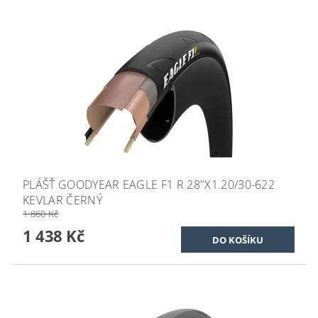
PLÁŠŤ GOODYEAR EAGLE F1 R 28"X1.20/30-622
KEVLAR ČERNÝ
1 860 Kč
1 438 Kč