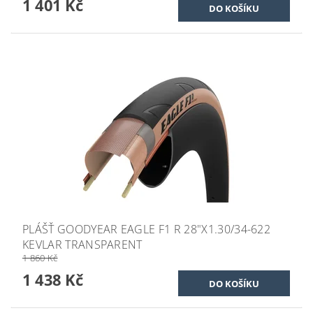
1 401 Kč
PLÁŠŤ GOODYEAR EAGLE F1 R 28"X1.30/34-622
KEVLAR TRANSPARENT
1 860 Kč
1 438 Kč