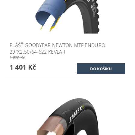
PLÁŠŤ GOODYEAR NEWTON MTF ENDURO
29"X2.50/64-622 KEVLAR
1 820 Kč
1 401 Kč