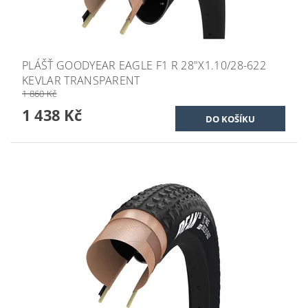
PLÁŠŤ GOODYEAR EAGLE F1 R 28"X1.10/28-622
KEVLAR TRANSPARENT
1 860 Kč
1 438 Kč