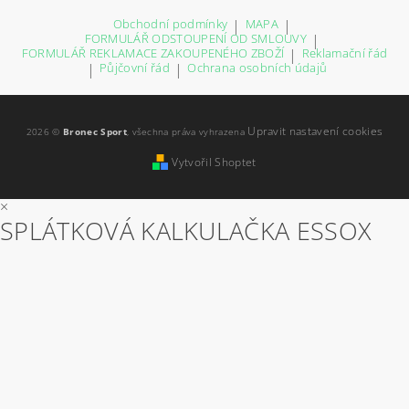
Obchodní podmínky
|
MAPA
|
FORMULÁŘ ODSTOUPENÍ OD SMLOUVY
|
FORMULÁŘ REKLAMACE ZAKOUPENÉHO ZBOŽÍ
|
Reklamační řád
|
Půjčovní řád
|
Ochrana osobních údajů
Upravit nastavení cookies
2026 ©
Bronec Sport
, všechna práva vyhrazena
Vytvořil Shoptet
×
SPLÁTKOVÁ KALKULAČKA ESSOX