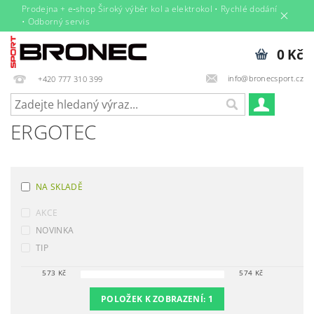
Prodejna + e‑shop Široký výběr kol a elektrokol • Rychlé dodání
• Odborný servis
0 Kč
info@bronecsport.cz
+420 777 310 399
ERGOTEC
NA SKLADĚ
AKCE
NOVINKA
TIP
573
Kč
574
Kč
POLOŽEK K ZOBRAZENÍ:
1