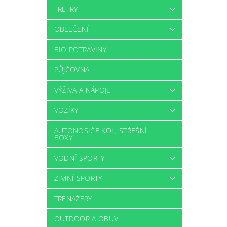
TRETRY
OBLEČENÍ
BIO POTRAVINY
PŮJČOVNA
VÝŽIVA A NÁPOJE
VOZÍKY
AUTONOSIČE KOL, STŘEŠNÍ
BOXY
VODNÍ SPORTY
ZIMNÍ SPORTY
TRENAŽERY
OUTDOOR A OBUV