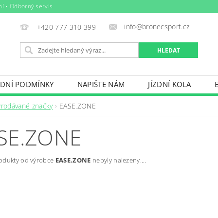
ní • Odborný servis
info@bronecsport.cz
+420 777 310 399
DNÍ PODMÍNKY
NAPIŠTE NÁM
JÍZDNÍ KOLA
DOPLŇKY
TRETRY
OBLEČENÍ
BIO POTRAV
Prodávané značky
EASE.ZONE
IČE KOL, STŘEŠNÍ BOXY
VODNÍ SPORTY
ZIMNÍ S
SE.ZONE
BAZÉNY
VÝPRODEJ
PŮJČOVNÍ ŘÁD
odukty od výrobce
EASE.ZONE
nebyly nalezeny....