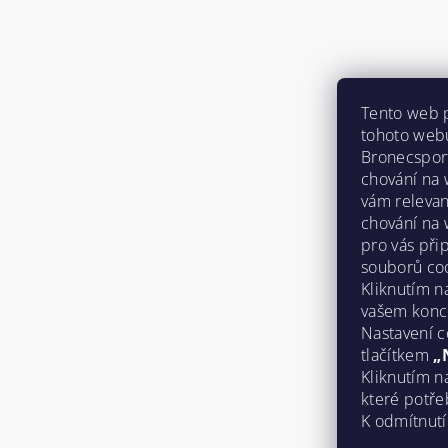
Tento web 
tohoto webu
Bronecspor
chování na
vám relevan
chování na 
pro vás při
souborů coo
Kliknutím n
vašem konc
Nastavení c
tlačítkem
„
Kliknutím 
které potř
K odmítnutí