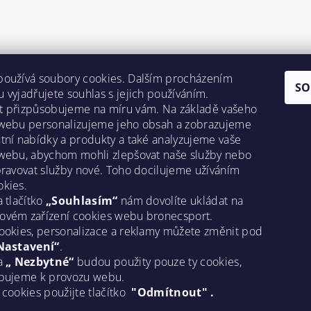
používá soubory cookies. Dalším procházením
SO
 vyjadřujete souhlas s jejich používáním.
t přizpůsobujeme na míru vám. Na základě vašeho
 webu personalizujeme jeho obsah a zobrazujeme
tní nabídky a produkty a také analyzujeme vaše
webu, abychom mohli zlepšovat naše služby nebo
pravovat služby nové. Toho docilujeme užíváním
kies.
a tlačítko
„Souhlasím“
nám dovolíte ukládat na
ovém zařízení cookies webu bronecsport.
ookies, personalizace a reklamy můžete změnit pod
Nastavení“
.
na
„ Nezbytné“
budou použity pouze ty cookies,
ebujeme k provozu webu.
 cookies použijte tlačítko
"Odmítnout" .