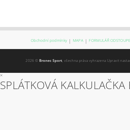
Obchodní podmínky
|
MAPA
|
FORMULÁŘ ODSTOUPE
2026 ©
Bronec Sport
, všechna práva vyhrazena
Upravit nasta
×
SPLÁTKOVÁ KALKULAČKA 