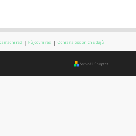
klamační řád
|
Půjčovní řád
|
Ochrana osobních údajů
Vytvořil Shoptet