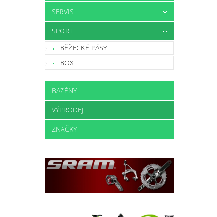
SERVIS
SPORT
BĚŽECKÉ PÁSY
BOX
BAZÉNY
VÝPRODEJ
ZNAČKY