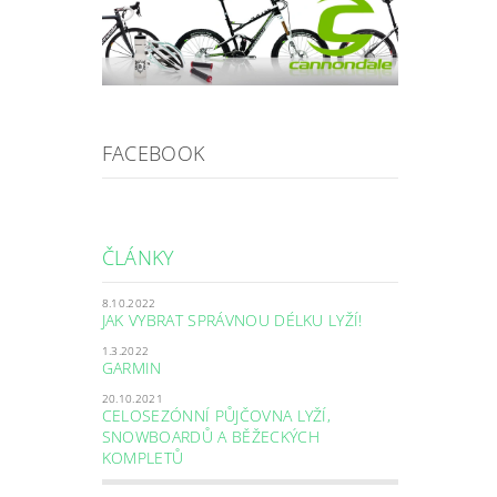
FACEBOOK
ČLÁNKY
8.10.2022
JAK VYBRAT SPRÁVNOU DÉLKU LYŽÍ!
1.3.2022
GARMIN
20.10.2021
CELOSEZÓNNÍ PŮJČOVNA LYŽÍ,
SNOWBOARDŮ A BĚŽECKÝCH
KOMPLETŮ