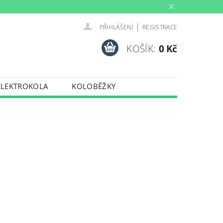
|
PŘIHLÁŠENÍ
REGISTRACE
KOŠÍK:
0 Kč
ELEKTROKOLA
KOLOBĚŽKY
INY
PŮJČOVNA
PORTY
TRENAŽERY