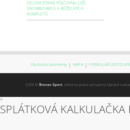
CELOSEZÓNNÍ PŮJČOVNA LYŽÍ,
SNOWBOARDŮ A BĚŽECKÝCH
KOMPLETŮ
Obchodní podmínky
|
MAPA
|
FORMULÁŘ ODSTOUPE
2026 ©
Bronec Sport
, všechna práva vyhrazena
Upravit nasta
×
SPLÁTKOVÁ KALKULAČKA 