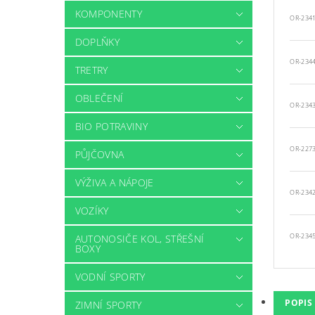
KOMPONENTY
OR-234
DOPLŇKY
OR-234
TRETRY
OBLEČENÍ
OR-234
BIO POTRAVINY
OR-227
PŮJČOVNA
VÝŽIVA A NÁPOJE
OR-234
VOZÍKY
OR-234
AUTONOSIČE KOL, STŘEŠNÍ
BOXY
VODNÍ SPORTY
POPIS
ZIMNÍ SPORTY