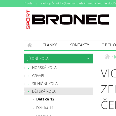
Prodejna + e‑shop Široký výběr kol a elektrokol • Rychlé dodá
ČLÁNKY
KONTAKTY
OBCHO
BRUSLE KOLEČKOVÉ
KOMPONENTY
J
JÍZDNÍ KOLA
VÝŽIVA A NÁPOJE
VOZÍKY
AUTONOS
HORSKÁ KOLA
VI
OUTDOOR A OBUV
SERVIS
SPORT
GRAVEL
SILNIČNÍ KOLA
ZE
DĚTSKÁ KOLA
Dětské 12
ČE
Dětská 14