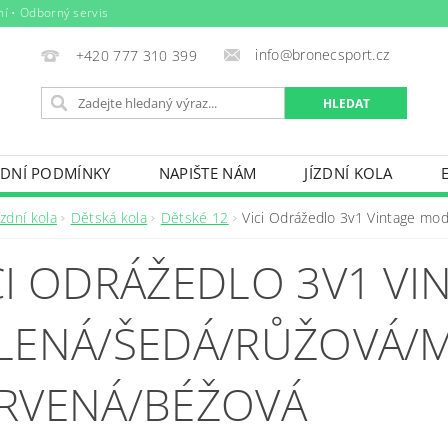
ní • Odborný servis
info@bronecsport.cz
+420 777 310 399
DNÍ PODMÍNKY
NAPIŠTE NÁM
JÍZDNÍ KOLA
DOPLŇKY
TRETRY
OBLEČENÍ
BIO POTRAV
ízdní kola
Dětská kola
Dětské 12
Vici Odrážedlo 3v1 Vintage mo
IČE KOL, STŘEŠNÍ BOXY
VODNÍ SPORTY
ZIMNÍ S
CI ODRÁŽEDLO 3V1 VI
BAZÉNY
VÝPRODEJ
PŮJČOVNÍ ŘÁD
LENÁ/ŠEDÁ/RŮŽOVÁ/
RVENÁ/BÉŽOVÁ