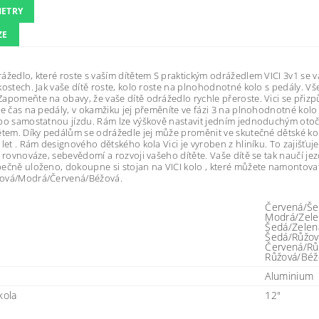
ETRY
ZE
ážedlo, které roste s vaším dítětem S praktickým odrážedlem VICI 3v1 se
kostech. Jak vaše dítě roste, kolo roste na plnohodnotné kolo s pedály. V
apomeňte na obavy, že vaše dítě odrážedlo rychle přeroste. Vici se přizpůso
de čas na pedály, v okamžiku jej přeměníte ve fázi 3 na plnohodnotné kol
po samostatnou jízdu. Rám lze výškově nastavit jedním jednoduchým otoč
ětem. Díky pedálům se odrážedle jej může proměnit ve skutečné dětské kol
 let . Rám designového dětského kola Vici je vyroben z hliníku. To zajišťuje
k rovnováze, sebevědomí a rozvoji vašeho dítěte. Vaše dítě se tak naučí jezd
ečně uloženo, dokoupne si stojan na VICI kolo , které můžete namontovat v
ová/Modrá/Červená/Béžová.
Červená/Še
Modrá/Zele
Šedá/Zelen
Šedá/Růžov
Červená/Rů
Růžová/Béž
Aluminium
kola
12"