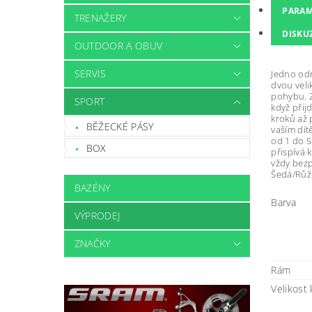
PARAM
TRENAŽERY
DISKU
OUTDOOR A OBUV
SERVIS
Jedno odr
dvou veli
pohybu. Z
SPORT
když přij
kroků až 
BĚŽECKÉ PÁSY
vaším dít
od 1 do 5
BOX
přispívá 
vždy bezp
Šedá/Růž
BAZÉNY
Barva
VÝPRODEJ
ZNAČKY
Rám
Velikost 