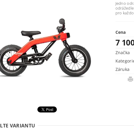
Jedno odrá
odrážedle 
pro každou
Cena
7 10
Značka
Kategori
Záruka
LTE VARIANTU