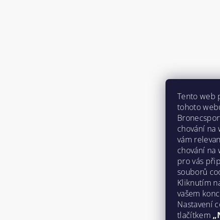
Tento web 
tohoto webu
Bronecspor
chování na
vám relevan
chování na 
pro vás při
souborů coo
Kliknutím n
vašem konc
Nastavení c
tlačítkem
„