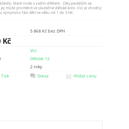
žedlo, které roste s vaším dítětem. Díky pedálům se
jej může proměnit ve skutečné dětské kolo. Vici je vhodný
 vývojovou fázi dětí ve věku od 1 do 5 let .
5 868 Kč bez DPH
0 Kč
Vici
e
Dětské 12
2 roky
Tisk
Dotaz
Hlídat cenu