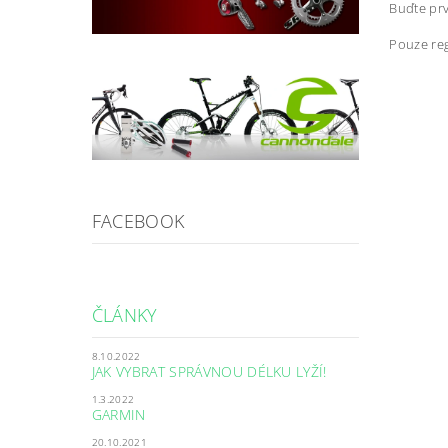
Buďte prv
Pouze reg
FACEBOOK
ČLÁNKY
8.10.2022
JAK VYBRAT SPRÁVNOU DÉLKU LYŽÍ!
1.3.2022
GARMIN
20.10.2021