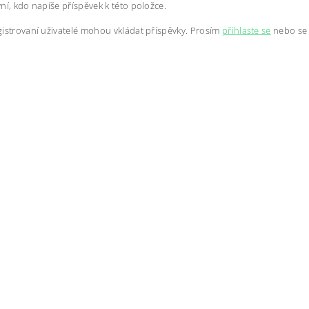
ní, kdo napíše příspěvek k této položce.
istrovaní uživatelé mohou vkládat příspěvky. Prosím
přihlaste se
nebo s