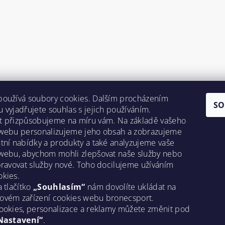
používá soubory cookies. Dalším procházením
SO
 vyjadřujete souhlas s jejich používáním.
t přizpůsobujeme na míru vám. Na základě vašeho
 webu personalizujeme jeho obsah a zobrazujeme
tní nabídky a produkty a také analyzujeme vaše
webu, abychom mohli zlepšovat naše služby nebo
pravovat služby nové. Toho docilujeme užíváním
kies.
a tlačítko
„Souhlasím“
nám dovolíte ukládat na
ovém zařízení cookies webu bronecsport.
ookies, personalizace a reklamy můžete změnit pod
Nastavení“
.