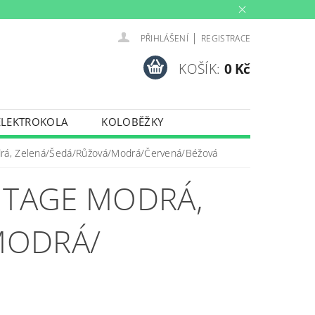
|
PŘIHLÁŠENÍ
REGISTRACE
KOŠÍK:
0 Kč
ELEKTROKOLA
KOLOBĚŽKY
INY
PŮJČOVNA
drá, Zelená/Šedá/Růžová/Modrá/Červená/Béžová
PORTY
TRENAŽERY
NTAGE MODRÁ,
MODRÁ/