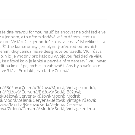
 vaše dítě hravou formou naučí balancovat na odrážedle ve
še v jednom, a to dětem dodává vašim dětem jistotu v
bí! Ve fázi 2 jej jednoduše upravíte na větší velikost – a
o . Žádné kompromisy, jen plynulý přechod od prvních
ením, díky čemuž může designové odrážedlo VICI růst s
o. Vici je vhodný pro každou vývojovou fázi dětí ve věku
, že dětské kolo je lehké a pevné a rám nerezaví. VICI navíc
it na kole lépe, rychleji a zábavněji. Aby bylo vaše kolo
e 3 fázi. Produkt je vo farbe Zelená/
dá/Béžová/Zelená/Růžová/Modrá; Vintage modrá;
ná/Růžová/Červená/Béžová/Šedá; Béžová;
á/Béžová/Červená/Růžová/Modrá; Modrá;
á/Modrá/Zelená/Červená/Béžová; Vintage růžová;
žová/Modrá/Béžová/Šedá/Zelená; Červená;
ová/Zelená/Červená/Modrá/Šedá; Vintage zelená