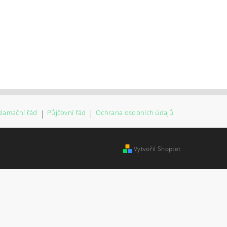
klamační řád
|
Půjčovní řád
|
Ochrana osobních údajů
Vytvořil Shoptet