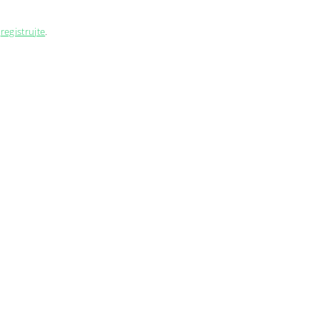
e
registrujte
.