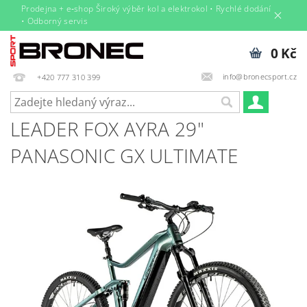
Prodejna + e‑shop Široký výběr kol a elektrokol • Rychlé dodání
• Odborný servis
0 Kč
info@bronecsport.cz
+420 777 310 399
LEADER FOX AYRA 29"
PANASONIC GX ULTIMATE