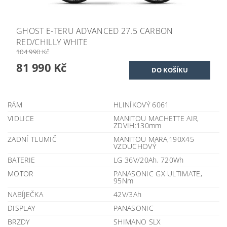
GHOST E-TERU ADVANCED 27.5 CARBON
RED/CHILLY WHITE
104 990 Kč
81 990 Kč
RÁM
HLINÍKOVÝ 6061
VIDLICE
MANITOU MACHETTE AIR,
ZDVIH:130mm
ZADNÍ TLUMIČ
MANITOU MARA,190X45
VZDUCHOVÝ
BATERIE
LG 36V/20Ah, 720Wh
MOTOR
PANASONIC GX ULTIMATE,
95Nm
NABÍJEČKA
42V/3Ah
DISPLAY
PANASONIC
BRZDY
SHIMANO SLX