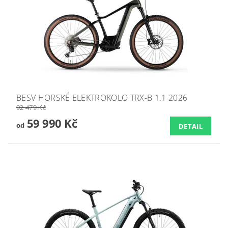
BESV HORSKÉ ELEKTROKOLO TRX-B 1.1 2026
92 479 Kč
59 990 Kč
od
DETAIL