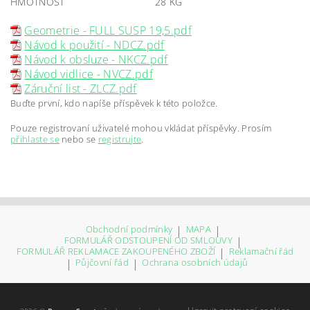
HMOTNOST
28 KG
Geometrie - FULL SUSP 19,5.pdf
Návod k použití - NDCZ.pdf
Návod k obsluze - NKCZ.pdf
Návod vidlice - NVCZ.pdf
Záruční list - ZLCZ.pdf
Buďte první, kdo napíše příspěvek k této položce.
Pouze registrovaní uživatelé mohou vkládat příspěvky. Prosím
přihlaste se
nebo se
registrujte
.
Obchodní podmínky
|
MAPA
|
FORMULÁŘ ODSTOUPENÍ OD SMLOUVY
|
FORMULÁŘ REKLAMACE ZAKOUPENÉHO ZBOŽÍ
|
Reklamační řád
|
Půjčovní řád
|
Ochrana osobních údajů