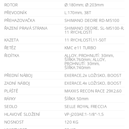
ROTOR
Ø:180mm; Ø:203mm
PŘEVODNÍK
L:170mm, 38T
PŘEHAZOVAČKA
SHIMANO DEORE RD-M5100
ŘAZENÍ PRAVÁ STRANA
SHIMANO DEORE, SL-M5100-R,
11 RYCHLOSTÍ
KAZETA
11 RYCHLOSTÍ,11-50T
ŘETĚZ
KMC e11 TURBO
ŘIDÍTKA
ALLOY, PROHNUTÍ: 30mm,
ŠÍŘKA:760mm; ALLOY,
PROHNUTÍ: 30mm,
ŠÍŘKA:740mm
PŘEDNÍ NÁBOJ
EXERACE,2x LOŽISKO, BOOST
ZADNÍ NÁBOJ
EXERACE,4x LOŽISKO, BOOST
PLÁŠTĚ
MAXXIS RECON RACE 29X2,60
RÁFKY
ŠÍŘKA 50mm
SEDLO
SELLE ROYAL FRECCIA
HLAVOVÉ SLOŽENÍ
VP-J203AE:1-1/8"-1,5
NOSNOST
120 KG