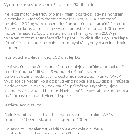
Vychutnejte si sílu Motoru Panasonic GX Ultimate
Nejlepší motor své třídy pro maximální požitek z jízdy na horském
elektrokole. S točivým momentem až 95 Nm, 36 V a hmotností
pouhých 2,95 kg vám umožní dosáhnout těch nejnáročnějších cílů.
Poskytuje konstantní a silný výkon i při ostrém stoupání. Středový
motor Panasonic GX Ultimate s nominálním výkonem 250W je
vybaven torzním snímačem síly šlapání. Čím větší silou cyklista šlape,
tím větší silou motor pomáhá. Motor vyniká plynulým a velmi tichým
chodem.
Jednoduché ovládání díky LCD displeji LG
Celý systém se ovládá pomocí LCD displeje a tlačítkového ovladače
umístěného na řídítkách. S volbou 4 režimů asistence a
automatickému módu vás na cestě nic nepřekvapí. Funkci WALK
využijete při vedení kola do prudkého kopce. Na LCD displeji můžete
sledovat svou aktuální, maximální a průměrnou rychlost, ujeté
kilometry a stav nabití baterie. Navíc si můžete vybrat mezi denním a
nočním režimem podsvícení displeje.
Jezděte jako o závod…
S plně nabitou baterií ujedete na horském elektrokole AYRA
průměrně 100 km. Maximální dojezd až 130 km.
Dojezdovou vzdálenost každého elektrokola ovlivňuje:
- styl jízdy – její plynulost, intenzita šlapání