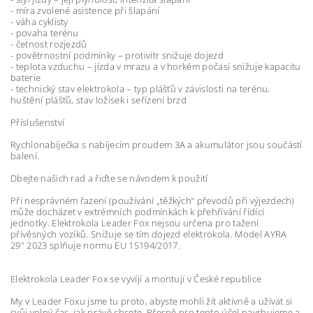
- míra zvolené asistence při šlapání
- váha cyklisty
- povaha terénu
- četnost rozjezdů
- povětrnostní podmínky – protivítr snižuje dojezd
- teplota vzduchu – jízda v mrazu a v horkém počasí snižuje kapacitu
baterie
- technický stav elektrokola – typ plášťů v závislosti na terénu,
huštění plášťů, stav ložisek i seřízení brzd
Příslušenství
Rychlonabíječka s nabíjecím proudem 3A a akumulátor jsou součástí
balení.
Dbejte našich rad a řiďte se návodem k použití
Při nesprávném řazení (používání „těžkých“ převodů při výjezdech)
může docházet v extrémních podmínkách k přehřívání řídící
jednotky. Elektrokola Leader Fox nejsou určena pro tažení
přívěsných vozíků. Snižuje se tím dojezd elektrokola. Model AYRA
29" 2023 splňuje normu EU 15194/2017.
Elektrokola Leader Fox se vyvíjí a montují v České republice
My v Leader Foxu jsme tu proto, abyste mohli žít aktivně a užívat si
svůj volný čas, jak právě chcete. Přesně pro tento účel navrhujeme a