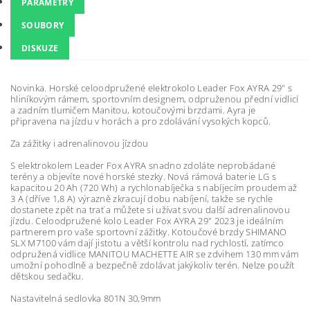
PARAMETRY
SOUBORY
DISKUZE
Novinka. Horské celoodpružené elektrokolo Leader Fox AYRA 29" s
hliníkovým rámem, sportovním designem, odpruženou přední vidlicí
a zadním tlumičem Manitou, kotoučovými brzdami. Ayra je
připravena na jízdu v horách a pro zdolávání vysokých kopců.
Za zážitky i adrenalinovou jízdou
S elektrokolem Leader Fox AYRA snadno zdoláte neprobádané
terény a objevíte nové horské stezky. Nová rámová baterie LG s
kapacitou 20 Ah (720 Wh) a rychlonabíječka s nabíjecím proudem až
3 A (dříve 1,8 A) výrazně zkracují dobu nabíjení, takže se rychle
dostanete zpět na trať a můžete si užívat svou další adrenalinovou
jízdu. Celoodpružené kolo Leader Fox AYRA 29" 2023 je ideálním
partnerem pro vaše sportovní zážitky. Kotoučové brzdy SHIMANO
SLX M7100 vám dají jistotu a větší kontrolu nad rychlostí, zatímco
odpružená vidlice MANITOU MACHETTE AIR se zdvihem 130 mm vám
umožní pohodlně a bezpečně zdolávat jakýkoliv terén. Nelze použít
dětskou sedačku.
Nastavitelná sedlovka 801N 30,9mm