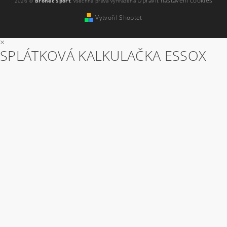
Upravit nastavení cookies
2026 ©
Bronec Sport
, všechna práva vyhrazena
Vytvořil Shoptet
×
SPLÁTKOVÁ KALKULAČKA ESSOX