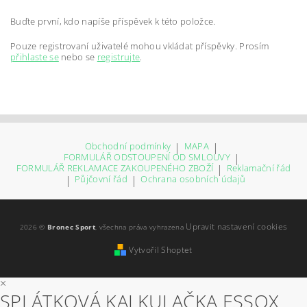
Buďte první, kdo napíše příspěvek k této položce.
Pouze registrovaní uživatelé mohou vkládat příspěvky. Prosím
přihlaste se
nebo se
registrujte
.
Obchodní podmínky
|
MAPA
|
FORMULÁŘ ODSTOUPENÍ OD SMLOUVY
|
FORMULÁŘ REKLAMACE ZAKOUPENÉHO ZBOŽÍ
|
Reklamační řád
|
Půjčovní řád
|
Ochrana osobních údajů
Upravit nastavení cookies
2026 ©
Bronec Sport
, všechna práva vyhrazena
Vytvořil Shoptet
×
SPLÁTKOVÁ KALKULAČKA ESSOX