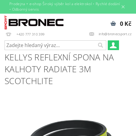
Prodejna + e‑shop Široký výběr kol a elektrokol • Rychlé dodání
• Odborný servis
0 Kč
info@bronecsport.cz
+420 777 310 399
KELLYS REFLEXNÍ SPONA NA
KALHOTY RADIATE 3M
SCOTCHLITE