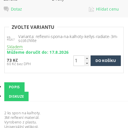
Dotaz
Hlídat cenu
ZVOLTE VARIANTU
Varianta: reflexni-spona-na-kalhoty-kellys-radiate-3m-
KB-
scotchlite
46267
Skladem
Můžeme doručit do:
17.8.2026
73 Kč
60 Kč bez DPH
POPIS
DISKUZE
2 ks spon na kalhoty.
3M reflexní materiál.
Vyrobeno z plastu.
Univerzální velikost.