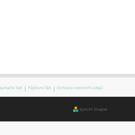
klamační řád
|
Půjčovní řád
|
Ochrana osobních údajů
Vytvořil Shoptet