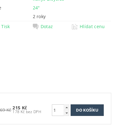
e
24"
2 roky
Tisk
Dotaz
Hlídat cenu
215 Kč
69 Kč
178 Kč bez DPH