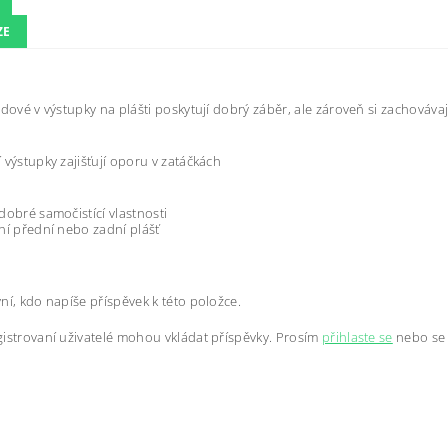
ZE
edové v výstupky na plášti poskytují dobrý záběr, ale zároveň si zachovávaj
 výstupky zajišťují oporu v zatáčkách
dobré samočistící vlastnosti
ní přední nebo zadní plášť
ní, kdo napíše příspěvek k této položce.
istrovaní uživatelé mohou vkládat příspěvky. Prosím
přihlaste se
nebo s