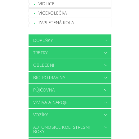
VIDLICE
VÍCEKOLEČKA
ZAPLETENÁ KOLA
DOPLŇKY
TRETRY
OBLEČENÍ
BIO POTRAVINY
PŮJČOVNA
VÝŽIVA A NÁPOJE
VOZÍKY
AUTONOSIČE KOL, STŘEŠNÍ
BOXY