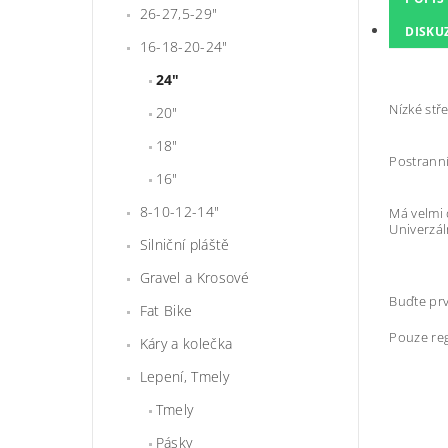
26-27,5-29"
DISKU
16-18-20-24"
24"
Nízké stř
20"
18"
Postranní
16"
8-10-12-14"
Má velmi 
Univerzál
Silniční pláště
Gravel a Krosové
Buďte prv
Fat Bike
Pouze reg
Káry a kolečka
Lepení, Tmely
Tmely
Pásky