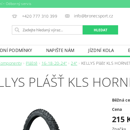
ní • Odborný servis
info@bronecsport.cz
+420 777 310 399
DNÍ PODMÍNKY
NAPIŠTE NÁM
JÍZDNÍ KOLA
DOPLŇKY
TRETRY
OBLEČENÍ
BIO POTRAV
Komponenty
Pláště
16-18-20-24"
24"
KELLYS Plášť KLS HORNE
IČE KOL, STŘEŠNÍ BOXY
VODNÍ SPORTY
ZIMNÍ S
LLYS PLÁŠŤ KLS HORN
BAZÉNY
VÝPRODEJ
PŮJČOVNÍ ŘÁD
Běžná c
Cena
215 
Značka