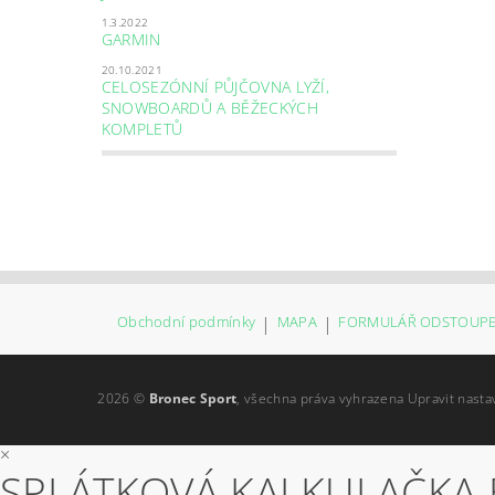
1.3.2022
GARMIN
20.10.2021
CELOSEZÓNNÍ PŮJČOVNA LYŽÍ,
SNOWBOARDŮ A BĚŽECKÝCH
KOMPLETŮ
Obchodní podmínky
|
MAPA
|
FORMULÁŘ ODSTOUPE
2026 ©
Bronec Sport
, všechna práva vyhrazena
Upravit nasta
×
SPLÁTKOVÁ KALKULAČKA 