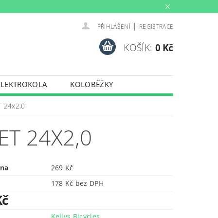
|
PŘIHLÁŠENÍ
REGISTRACE
KOŠÍK:
0 Kč
ELEKTROKOLA
KOLOBĚŽKY
INY
PŮJČOVNA
T 24x2,0
PORTY
TRENAŽERY
ET 24X2,0
ena
269 Kč
178 Kč bez DPH
Kč
Kellys Bicycles