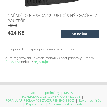
NÁŘADÍ FORCE SADA 12 FUNKCÍ S NÝTOVAČEM, V
POUZDŘE
499 Kč
424 Kč
Buďte první, kdo napíše příspěvek k této položce.
Pouze registrovaní uživatelé mohou vkládat příspěvky. Prosím
přihlaste se
nebo se
registrujte
.
Obchodní podmínky
|
MAPA
|
FORMULÁŘ ODSTOUPENÍ OD SMLOUVY
|
FORMULÁŘ REKLAMACE ZAKOUPENÉHO ZBOŽÍ
|
Reklamační řád
|
Půjčovní řád
|
Ochrana osobních údajů