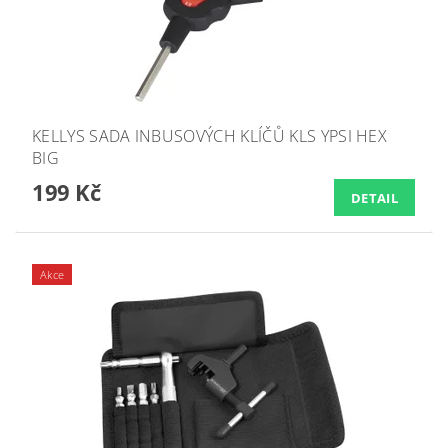
KELLYS SADA INBUSOVÝCH KLÍČŮ KLS YPSI HEX
BIG
199 Kč
DETAIL
Akce