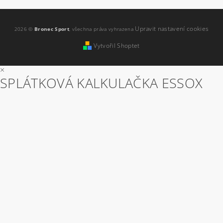
Upravit nastavení cookies
2026 ©
Bronec Sport
, všechna práva vyhrazena
Vytvořil Shoptet
×
SPLÁTKOVÁ KALKULAČKA ESSOX