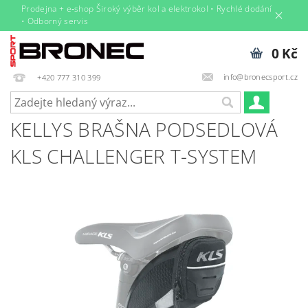
Prodejna + e‑shop Široký výběr kol a elektrokol • Rychlé dodání
• Odborný servis
0 Kč
info@bronecsport.cz
+420 777 310 399
KELLYS BRAŠNA PODSEDLOVÁ
KLS CHALLENGER T-SYSTEM