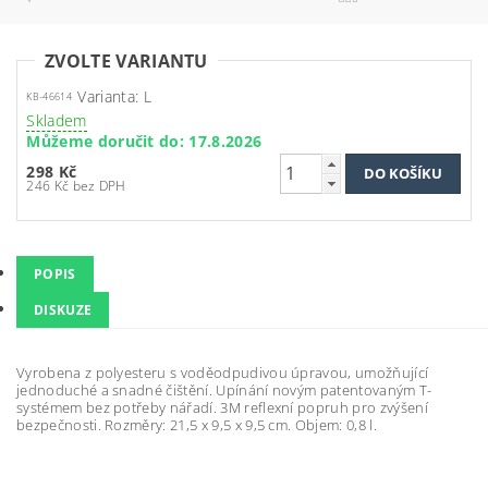
ZVOLTE VARIANTU
Varianta: L
KB-46614
Skladem
Můžeme doručit do:
17.8.2026
298 Kč
246 Kč bez DPH
POPIS
DISKUZE
Vyrobena z polyesteru s voděodpudivou úpravou, umožňující
jednoduché a snadné čištění. Upínání novým patentovaným T-
systémem bez potřeby nářadí. 3M reflexní popruh pro zvýšení
bezpečnosti. Rozměry: 21,5 x 9,5 x 9,5 cm. Objem: 0,8 l.