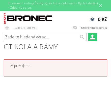
Prodejna + e‑shop Široký výběr kol a elektrokol • Rychlé dodání
• Odborný servis
0 Kč
info@bronecsport.cz
+420 777 310 399
GT KOLA A RÁMY
Připravujeme