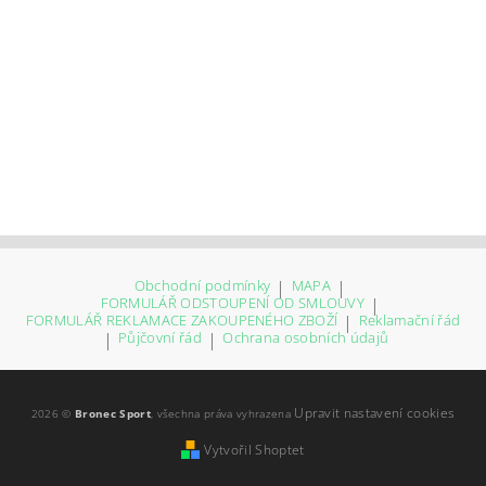
Obchodní podmínky
|
MAPA
|
FORMULÁŘ ODSTOUPENÍ OD SMLOUVY
|
FORMULÁŘ REKLAMACE ZAKOUPENÉHO ZBOŽÍ
|
Reklamační řád
|
Půjčovní řád
|
Ochrana osobních údajů
Upravit nastavení cookies
2026 ©
Bronec Sport
, všechna práva vyhrazena
Vytvořil Shoptet