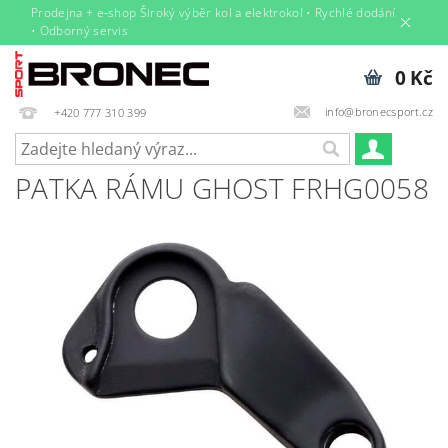
Prodejna + e‑shop Široký výběr kol a elektrokol • Rychlé dodání
• Odborný servis
0 Kč
info@bronecsport.cz
+420 777 310 399
PATKA RÁMU GHOST FRHG0058