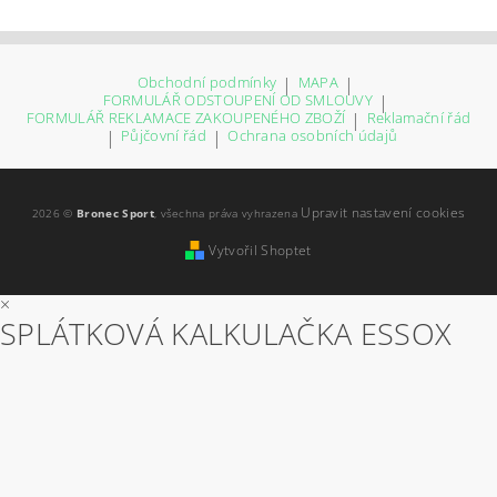
Obchodní podmínky
|
MAPA
|
FORMULÁŘ ODSTOUPENÍ OD SMLOUVY
|
FORMULÁŘ REKLAMACE ZAKOUPENÉHO ZBOŽÍ
|
Reklamační řád
|
Půjčovní řád
|
Ochrana osobních údajů
Upravit nastavení cookies
2026 ©
Bronec Sport
, všechna práva vyhrazena
Vytvořil Shoptet
×
SPLÁTKOVÁ KALKULAČKA ESSOX