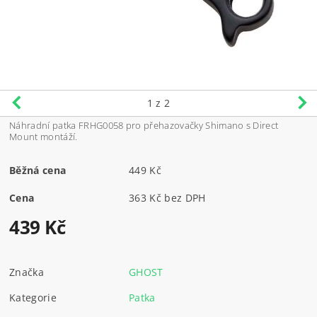
1
z 2
Náhradní patka FRHG0058 pro přehazovačky Shimano s Direct
Mount montáží.
Běžná cena
449 Kč
Cena
363 Kč bez DPH
439 Kč
Značka
GHOST
Kategorie
Patka