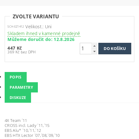
ZVOLTE VARIANTU
Velikost.: Uni
SCH-EZ1412
Skladem ihned v kamenné prodejně
Můžeme doručit do:
12.8.2026
447 Kč
369 Kč bez DPH
POPIS
PARAMETRY
DISKUZE
4X Team ´11
CROSS incl. Lady ´11,´15
EBS Alu* ´10,´11,´12
EBS HTX Lector ´07,´08,´09,´10