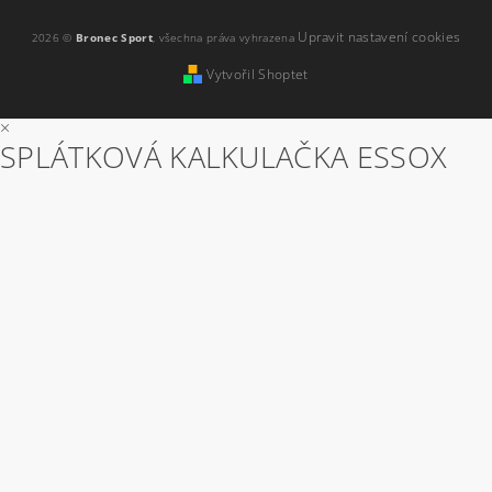
Upravit nastavení cookies
2026 ©
Bronec Sport
, všechna práva vyhrazena
Vytvořil Shoptet
×
SPLÁTKOVÁ KALKULAČKA ESSOX