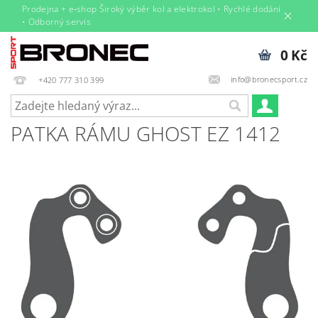
Prodejna + e‑shop Široký výběr kol a elektrokol • Rychlé dodání
• Odborný servis
0 Kč
info@bronecsport.cz
+420 777 310 399
PATKA RÁMU GHOST EZ 1412