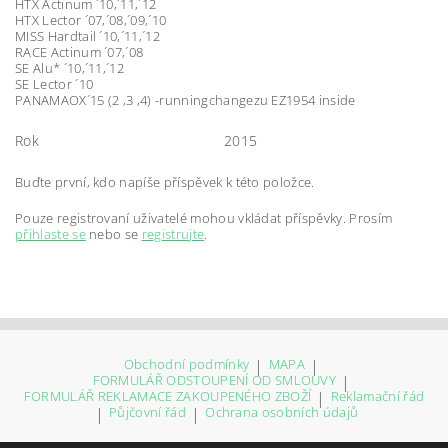
HTX Actinum ´10,´11,´12
HTX Lector ´07,´08,´09,´10
MISS Hardtail ´10,´11,´12
RACE Actinum ´07,´08
SE Alu* ´10,´11,´12
SE Lector ´10
PANAMAOX´15 (2 ,3 ,4) -runningchangezu EZ1954 inside
Rok
2015
Buďte první, kdo napíše příspěvek k této položce.
Pouze registrovaní uživatelé mohou vkládat příspěvky. Prosím
přihlaste se
nebo se
registrujte
.
Obchodní podmínky
|
MAPA
|
FORMULÁŘ ODSTOUPENÍ OD SMLOUVY
|
FORMULÁŘ REKLAMACE ZAKOUPENÉHO ZBOŽÍ
|
Reklamační řád
|
Půjčovní řád
|
Ochrana osobních údajů