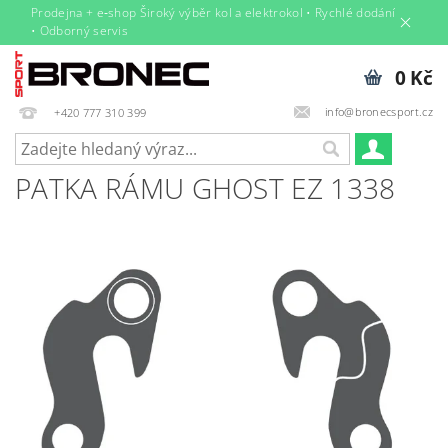
Prodejna + e‑shop Široký výběr kol a elektrokol • Rychlé dodání
• Odborný servis
0 Kč
info@bronecsport.cz
+420 777 310 399
PATKA RÁMU GHOST EZ 1338