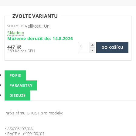
ZVOLTE VARIANTU
Velikost.: Uni
SCH-EZ1338
Skladem
Můžeme doručit do:
14.8.2026
447 Kč
369 Kč bez DPH
POPIS
PARAMETRY
DISKUZE
Patka rámu GHOST pro modely:
• ASX ́06, ́07, ́08
• RACE Alu* ́99, ́00, ́01