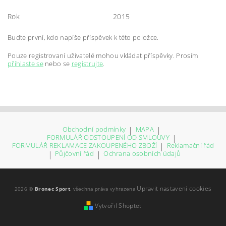
Rok
2015
Buďte první, kdo napíše příspěvek k této položce.
Pouze registrovaní uživatelé mohou vkládat příspěvky. Prosím
přihlaste se
nebo se
registrujte
.
Obchodní podmínky
|
MAPA
|
FORMULÁŘ ODSTOUPENÍ OD SMLOUVY
|
FORMULÁŘ REKLAMACE ZAKOUPENÉHO ZBOŽÍ
|
Reklamační řád
|
Půjčovní řád
|
Ochrana osobních údajů
Upravit nastavení cookies
2026 ©
Bronec Sport
, všechna práva vyhrazena
Vytvořil Shoptet