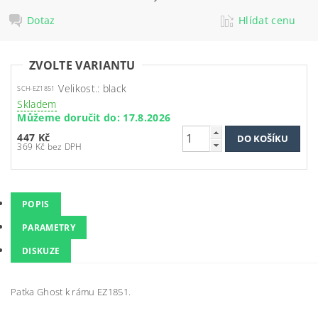
Dotaz
Hlídat cenu
ZVOLTE VARIANTU
Velikost.: black
SCH-EZ1851
Skladem
Můžeme doručit do:
17.8.2026
447 Kč
369 Kč bez DPH
POPIS
PARAMETRY
DISKUZE
Patka Ghost k rámu EZ1851.