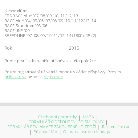
K modelům:
EBS RACE Alu* ´07,´08,´09,´10,´11,´12,´13
RACE Alu* ´04,´05,´06,´07,´08,´09,´10,´11,´12,´13,´14
RACE Scandium ´05,´06
RACELINE ´09
SPEEDLINE ´07,´08,´09,´10,´11,´12,´14 (1800),´15 (2)
Rok
2015
Buďte první, kdo napíše příspěvek k této položce.
Pouze registrovaní uživatelé mohou vkládat příspěvky. Prosím
přihlaste se
nebo se
registrujte
.
Obchodní podmínky
|
MAPA
|
FORMULÁŘ ODSTOUPENÍ OD SMLOUVY
|
FORMULÁŘ REKLAMACE ZAKOUPENÉHO ZBOŽÍ
|
Reklamační řád
|
Půjčovní řád
|
Ochrana osobních údajů