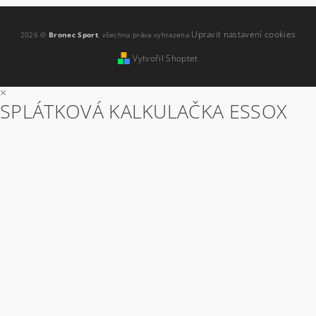
Upravit nastavení cookies
2026 ©
Bronec Sport
, všechna práva vyhrazena
Vytvořil Shoptet
×
SPLÁTKOVÁ KALKULAČKA ESSOX