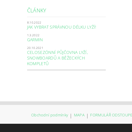
ČLÁNKY
8.10.2022
JAK VYBRAT SPRÁVNOU DÉLKU LYŽÍ!
1.3.2022
GARMIN
20.10.2021
CELOSEZÓNNÍ PŮJČOVNA LYŽÍ,
SNOWBOARDŮ A BĚŽECKÝCH
KOMPLETŮ
Obchodní podmínky
|
MAPA
|
FORMULÁŘ ODSTOUPE