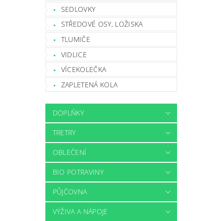
SEDLOVKY
STŘEDOVÉ OSY, LOŽISKA
TLUMIČE
VIDLICE
VÍCEKOLEČKA
ZAPLETENÁ KOLA
DOPLŇKY
TRETRY
OBLEČENÍ
BIO POTRAVINY
PŮJČOVNA
VÝŽIVA A NÁPOJE