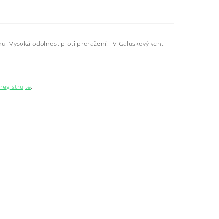
u. Vysoká odolnost proti proražení. FV Galuskový ventil
e
registrujte
.