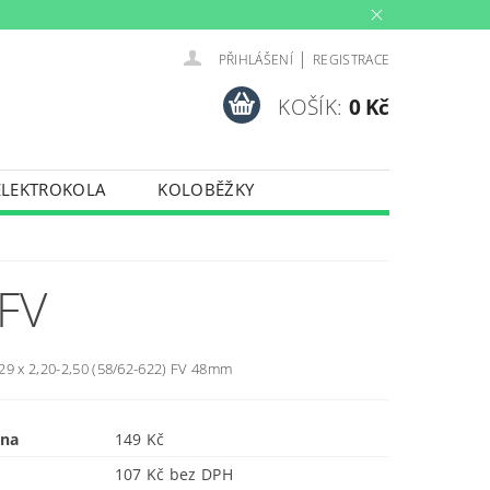
|
PŘIHLÁŠENÍ
REGISTRACE
KOŠÍK:
0 Kč
ELEKTROKOLA
KOLOBĚŽKY
INY
PŮJČOVNA
PORTY
TRENAŽERY
 FV
29 x 2,20-2,50 (58/62-622) FV 48mm
ena
149 Kč
107 Kč bez DPH