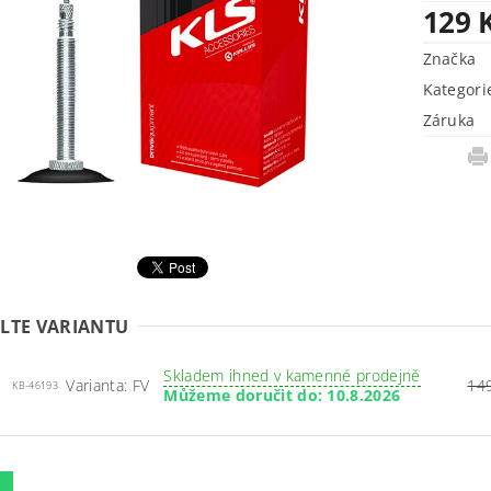
129 
Značka
Kategori
Záruka
LTE VARIANTU
Skladem ihned v kamenné prodejně
Varianta: FV
14
KB-46193
Můžeme doručit do:
10.8.2026