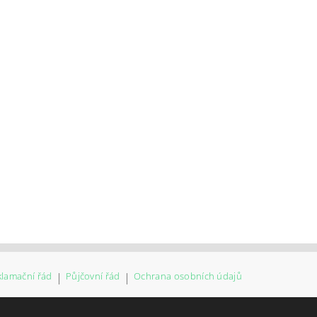
klamační řád
|
Půjčovní řád
|
Ochrana osobních údajů