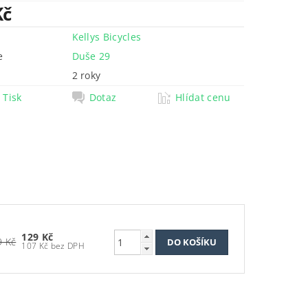
Kč
Kellys Bicycles
e
Duše 29
2 roky
Tisk
Dotaz
Hlídat cenu
129 Kč
9 Kč
107 Kč bez DPH