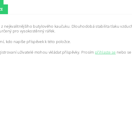
ZE
z nejkvalitnějšího butylového kaučuku. Dlouhodobá stabilita tlaku vzduch
určený pro vysokostěnný ráfek.
ní, kdo napíše příspěvek k této položce.
istrovaní uživatelé mohou vkládat příspěvky. Prosím
přihlaste se
nebo s