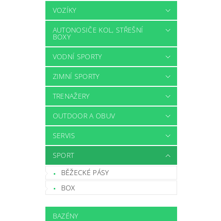
VOZÍKY
AUTONOSIČE KOL, STŘEŠNÍ
BOXY
VODNÍ SPORTY
ZIMNÍ SPORTY
TRENAŽERY
OUTDOOR A OBUV
SERVIS
SPORT
BĚŽECKÉ PÁSY
BOX
BAZÉNY