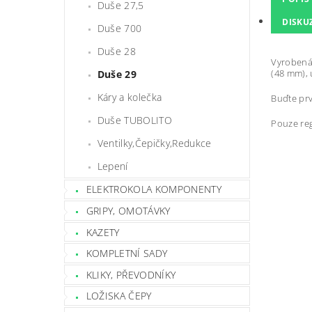
Duše 27,5
DISKU
Duše 700
Duše 28
Vyrobená 
(48 mm), 
Duše 29
Káry a kolečka
Buďte prv
Duše TUBOLITO
Pouze reg
Ventilky,Čepičky,Redukce
Lepení
ELEKTROKOLA KOMPONENTY
GRIPY, OMOTÁVKY
KAZETY
KOMPLETNÍ SADY
KLIKY, PŘEVODNÍKY
LOŽISKA ČEPY