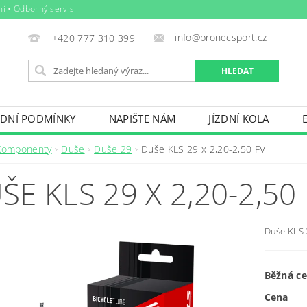
ní • Odborný servis
info@bronecsport.cz
+420 777 310 399
DNÍ PODMÍNKY
NAPIŠTE NÁM
JÍZDNÍ KOLA
DOPLŇKY
TRETRY
OBLEČENÍ
BIO POTRAV
Komponenty
Duše
Duše 29
Duše KLS 29 x 2,20-2,50 FV
IČE KOL, STŘEŠNÍ BOXY
VODNÍ SPORTY
ZIMNÍ S
ŠE KLS 29 X 2,20-2,50
BAZÉNY
VÝPRODEJ
PŮJČOVNÍ ŘÁD
Duše KLS 
Běžná c
Cena