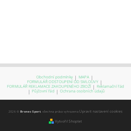
Obchodní podmínky
|
MAPA
|
FORMULÁŘ ODSTOUPENÍ OD SMLOUVY
|
FORMULÁŘ REKLAMACE ZAKOUPENÉHO ZBOŽÍ
|
Reklamační řád
|
Půjčovní řád
|
Ochrana osobních údajů
Upravit nastavení cookies
2026 ©
Bronec Sport
, všechna práva vyhrazena
Vytvořil Shoptet