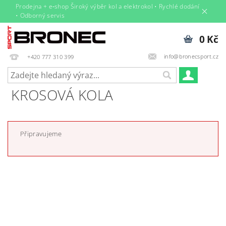
Prodejna + e‑shop Široký výběr kol a elektrokol • Rychlé dodání
• Odborný servis
0 Kč
info@bronecsport.cz
+420 777 310 399
KROSOVÁ KOLA
Připravujeme